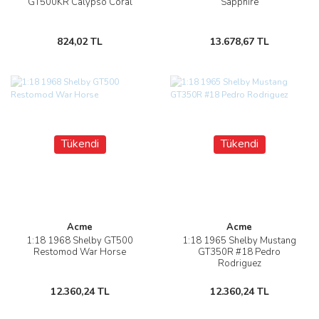
GT500KR Calypso Coral
Sapphire
824,02 TL
13.678,67 TL
Tükendi
Tükendi
Acme
Acme
1:18 1968 Shelby GT500
1:18 1965 Shelby Mustang
Restomod War Horse
GT350R #18 Pedro
Rodriguez
12.360,24 TL
12.360,24 TL