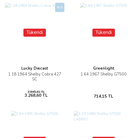
%15
Tükendi
Tükendi
Lucky Diecast
Greenlight
1:18 1964 Shelby Cobra 427
1:64 1967 Shelby GT500
SC
3.845,41 TL
3.268,60 TL
714,15 TL