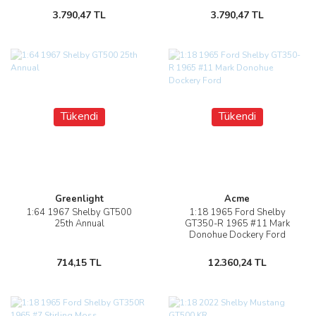
3.790,47 TL
3.790,47 TL
Tükendi
Tükendi
Greenlight
Acme
1:64 1967 Shelby GT500
1:18 1965 Ford Shelby
25th Annual
GT350-R 1965 #11 Mark
Donohue Dockery Ford
714,15 TL
12.360,24 TL