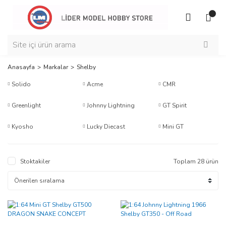
Anasayfa
Markalar
Shelby
Solido
Acme
CMR
Greenlight
Johnny Lightning
GT Spirit
Kyosho
Lucky Diecast
Mini GT
Stoktakiler
Toplam 28 ürün