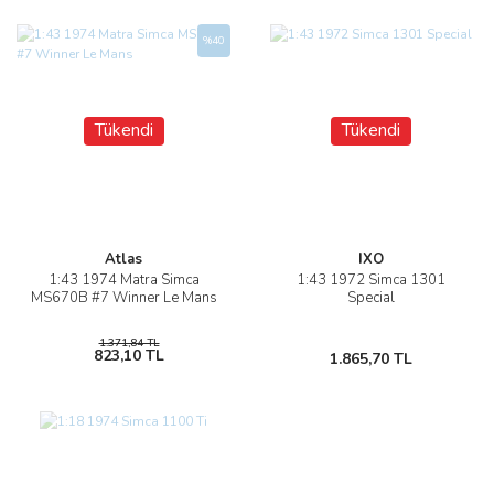
%40
Tükendi
Tükendi
Atlas
IXO
1:43 1974 Matra Simca
1:43 1972 Simca 1301
MS670B #7 Winner Le Mans
Special
1.371,84 TL
823,10 TL
1.865,70 TL