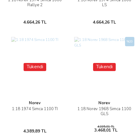
1:18 Norev 1974 Simca 1000
1:18 Norev 1974 Simca 1000
Rallye 2
LS
4.664,26 TL
4.664,26 TL
%20
Tükendi
Tükendi
Norev
Norev
1:18 1974 Simca 1100 TI
1:18 Norev 1968 Simca 1100
GLS
4.335,01 TL
3.468,01 TL
4.389,89 TL