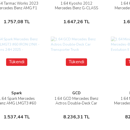
64 Tarmac Works 2023
1:64 Kyosho 2012
1:64
İncele
İncele
ercedes Benz AMG F1
Mercedes Benz G-CLASS
Mercede
14 E Performance F1
G55 AMG
Sepete Ekle
Sepete Ekle
1.757,08 TL
1.647,26 TL
1.
Tükendi
Tükendi
Spark
GCD
1:64 Spark Mercedes
1:64 GCD Mercedes Benz
1:64 
İncele
İncele
enz AMG LMGT3 #60
Actros Double-Deck Car
Mercedes
ON LYNX - Le Mans 24H
Transporter Truck
16 Evol
2025 -
Stokta Yok
Stokta Yok
1.537,44 TL
8.236,31 TL
8