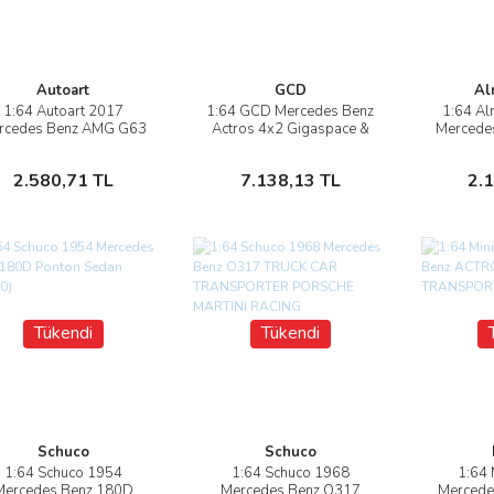
Autoart
GCD
Al
1:64 Autoart 2017
1:64 GCD Mercedes Benz
1:64 Al
İncele
İncele
rcedes Benz AMG G63
Actros 4x2 Gigaspace &
Mercede
Transporter
E Perfor
Stokta Yok
Stokta Yok
2.580,71 TL
7.138,13 TL
2.
Tükendi
Tükendi
Schuco
Schuco
1:64 Schuco 1954
1:64 Schuco 1968
1:64 
İncele
İncele
Mercedes Benz 180D
Mercedes Benz O317
Mercede