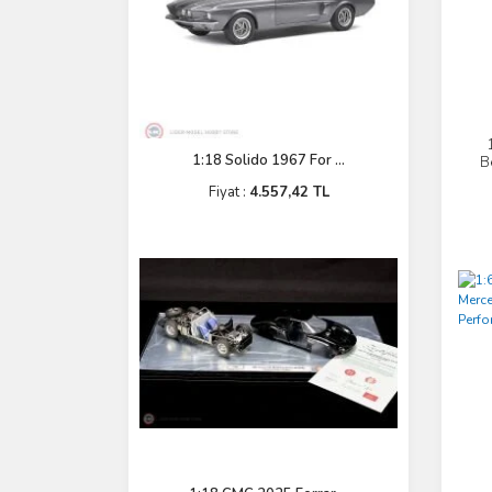
1:18 Solido 1967 For ...
B
W1
Fiyat :
4.557,42 TL
F