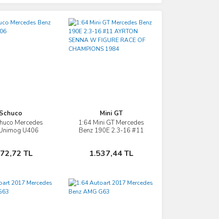
Schuco
Mini GT
chuco Mercedes
1:64 Mini GT Mercedes
İncele
İncele
 Unimog U406
Benz 190E 2.3-16 #11
AYRTON SENNA W
FIGURE RACE OF
Sepete Ekle
Sepete Ekle
372,72 TL
1.537,44 TL
CHAMPIONS 1984