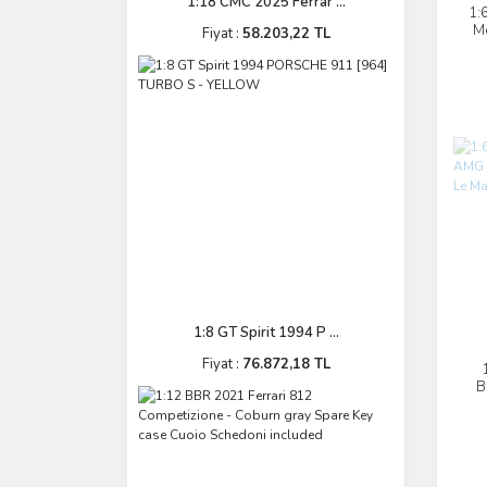
1:18 CMC 2025 Ferrar ...
1:
M
Fiyat :
58.203,22 TL
W
1:8 GT Spirit 1994 P ...
Fiyat :
76.872,18 TL
B
IR