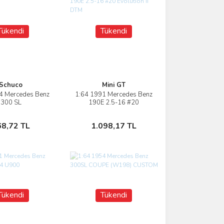
Tükendi
Tükendi
Schuco
Mini GT
4 Mercedes Benz
1:64 1991 Mercedes Benz
İncele
İncele
300 SL
190E 2.5-16 #20
Evolution II DTM
Stokta Yok
Stokta Yok
68,72 TL
1.098,17 TL
Tükendi
Tükendi