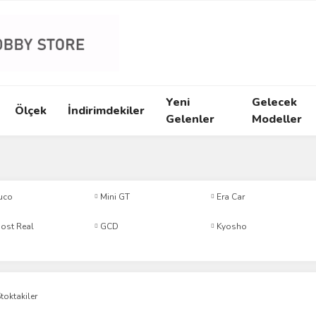
Yeni
Gelecek
Ölçek
İndirimdekiler
Gelenler
Modeller
uco
Mini GT
Era Car
ost Real
GCD
Kyosho
toktakiler