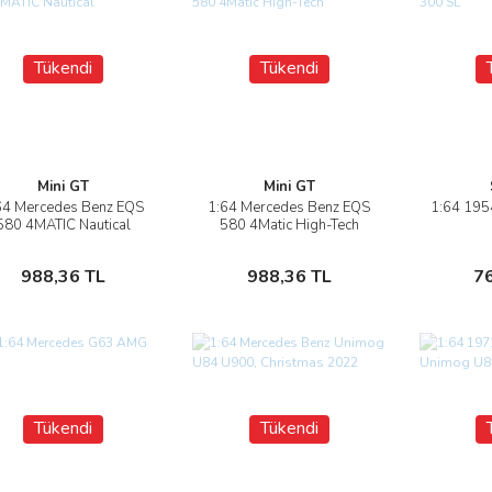
Tükendi
Tükendi
Mini GT
Mini GT
64 Mercedes Benz EQS
1:64 Mercedes Benz EQS
1:64 195
İncele
İncele
580 4MATIC Nautical
580 4Matic High-Tech
Stokta Yok
Stokta Yok
988,36 TL
988,36 TL
7
Tükendi
Tükendi