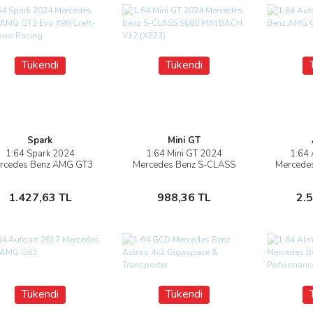
Tükendi
Tükendi
Spark
Mini GT
1:64 Spark 2024
1:64 Mini GT 2024
1:64 
İncele
İncele
rcedes Benz AMG GT3
Mercedes Benz S-CLASS
Mercede
vo #99 Craft-Bamboo
S680 MAYBACH V12
Racing
(X223)
Stokta Yok
Stokta Yok
1.427,63 TL
988,36 TL
2.
Tükendi
Tükendi