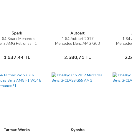
Spark
Autoart
1:64 Spark Mercedes
1:64 Autoart 2017
1:64 
İncele
İncele
enz AMG Petronas F1
Mercedes Benz AMG G63
Mercede
4 E Performance #44
ormula 1 Team 2023
Sepete Ekle
Sepete Ekle
1.537,44 TL
2.580,71 TL
2.
Tarmac Works
Kyosho