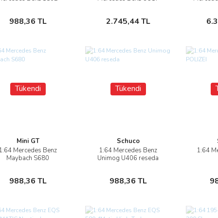
onton Sedan (W120)
TRUCK CAR
W
TRANSPORTER PORSCHE
TR
Stokta Yok
Stokta Yok
988,36 TL
2.745,44 TL
6.
MARTINI RACING
Tükendi
Tükendi
Mini GT
Schuco
1:64 Mercedes Benz
1:64 Mercedes Benz
1:64 M
İncele
İncele
Maybach S680
Unimog U406 reseda
Stokta Yok
Stokta Yok
988,36 TL
988,36 TL
9