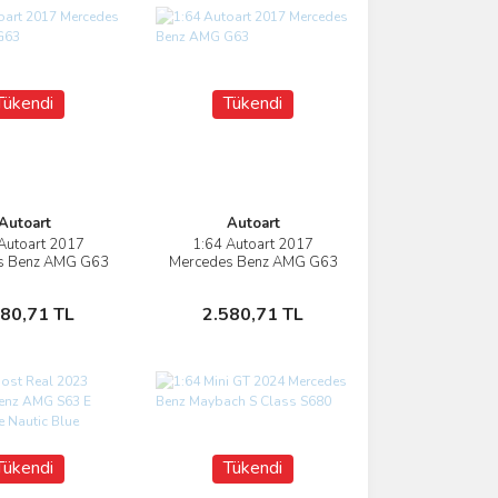
Tükendi
Tükendi
Autoart
Autoart
Autoart 2017
1:64 Autoart 2017
İncele
İncele
s Benz AMG G63
Mercedes Benz AMG G63
Stokta Yok
Stokta Yok
580,71 TL
2.580,71 TL
Tükendi
Tükendi