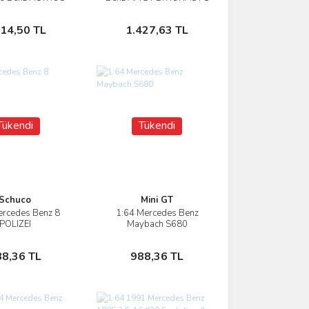
RACING
Team #63 W15 E
ANSPORTER
Performance 2024
Stokta Yok
Stokta Yok
314,50 TL
1.427,63 TL
Tükendi
Tükendi
Schuco
Mini GT
ercedes Benz 8
1:64 Mercedes Benz
İncele
İncele
POLIZEI
Maybach S680
Stokta Yok
Stokta Yok
88,36 TL
988,36 TL