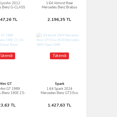
 Kyosho 2012
1:64 Almost Real
İncele
İncele
s Benz G-CLASS
Mercedes Benz Brabus
G55 AMG
S650 Maybach
Sepete Ekle
Stokta Yok
647,26 TL
2.196,35 TL
Tükendi
Tükendi
Mini GT
Spark
Mini GT 1989
1:64 Spark 2024
İncele
İncele
-Benz 190E 2.5-
Mercedes Benz GT3 Evo
ution II Astral
#130 Mercedes-AMG
Silver
Team GMR
Stokta Yok
Stokta Yok
23,63 TL
1.427,63 TL