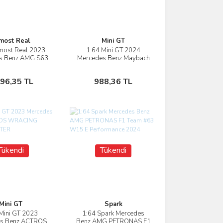
most Real
Mini GT
most Real 2023
1:64 Mini GT 2024
İncele
İncele
s Benz AMG S63
Mercedes Benz Maybach
mance Nautic Blue
S Class S680
Stokta Yok
Stokta Yok
196,35 TL
988,36 TL
Tükendi
Tükendi
Mini GT
Spark
Mini GT 2023
1:64 Spark Mercedes
İncele
İncele
s Benz ACTROS
Benz AMG PETRONAS F1