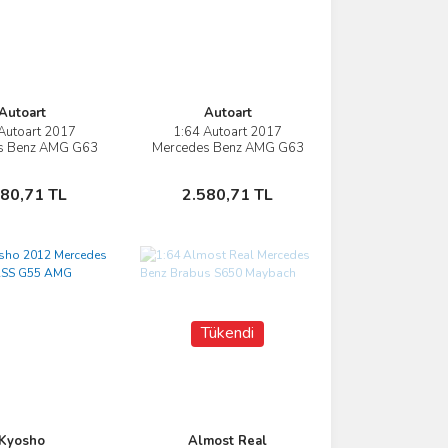
Autoart
Autoart
Autoart 2017
1:64 Autoart 2017
İncele
İncele
s Benz AMG G63
Mercedes Benz AMG G63
Sepete Ekle
Sepete Ekle
580,71 TL
2.580,71 TL
Tükendi
Kyosho
Almost Real