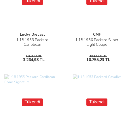
Tükendi
Tükendi
Lucky Diecast
CMF
1:18 1953 Packard
1:18 1936 Packard Super
Caribbean
Eight Coupe
3.841,15 TL
15.364,61 TL
3.264,98 TL
10.755,23 TL
Tükendi
Tükendi