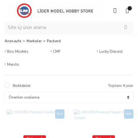
Anasayfa
Markalar
Packard
Bos Models
CMF
Lucky Diecast
Maisto
Stoktakiler
Toplam 4 ürün
%15
%30