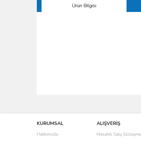
Ürün Bilgisi
Bu ürünün fiyat bilgisi, resim, ürün açıklamalarında 
Görüş ve önerileriniz için teşekkür ederiz.
KURUMSAL
ALIŞVERİŞ
Ürün resmi kalitesiz, bozuk veya görüntülenemiyo
Ürün açıklamasında eksik bilgiler bulunuyor.
Hakkımızda
Mesafeli Satış Sözleşme