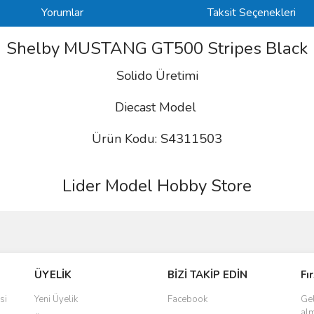
Yorumlar
Taksit Seçenekleri
Shelby MUSTANG GT500 Stripes Black
Solido
Üretimi
Diecast Model
S4311503
Ürün Kodu:
Lider Model Hobby Store
ve diğer konularda yetersiz gördüğünüz noktaları öneri formunu kullanarak taraf
Bu ürüne ilk yorumu siz yapın!
ÜYELİK
BİZİ TAKİP EDİN
Fı
r.
Yorum Yaz
si
Yeni Üyelik
Facebook
Gel
alm