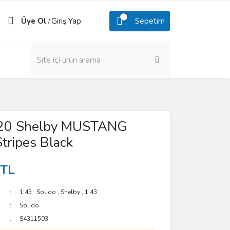
Üye Ol
Giriş Yap
Sepetim
/
20 Shelby MUSTANG
tripes Black
 TL
1:43
,
Solido
,
Shelby
,
1:43
Solido
S4311503