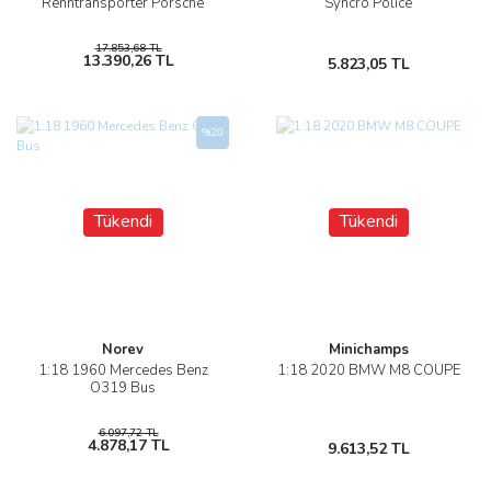
Renntransporter Porsche
Syncro Police
17.853,68 TL
13.390,26 TL
5.823,05 TL
%20
Tükendi
Tükendi
Norev
Minichamps
1:18 1960 Mercedes Benz
1:18 2020 BMW M8 COUPE
O319 Bus
6.097,72 TL
4.878,17 TL
9.613,52 TL