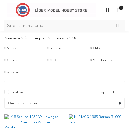
Anasayfa
Ürün Grupları
Otobüs
1:18
Norev
Schuco
CMR
KK Scale
MCG
Minichamps
Sunstar
Stoktakiler
Toplam 13 ürün