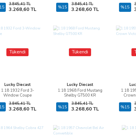
3.845,41 TL
3.845,41 TL
15
Stokta Yok
%15
Stokta Yok
%15
3.268,60 TL
3.268,60 TL
Tükendi
Tükendi
Lucky Diecast
Lucky Diecast
Luc
1:18 1932 Ford 3-
1:18 1968 Ford Mustang
1:18 195
İncele
İncele
Window Coupe
Shelby GT500 KR
Crown V
3.845,41 TL
3.845,41 TL
15
Stokta Yok
%15
Stokta Yok
%15
3.268,60 TL
3.268,60 TL