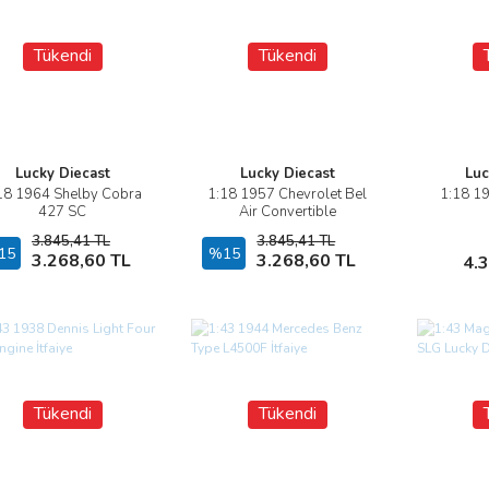
Tükendi
Tükendi
Lucky Diecast
Lucky Diecast
Luc
18 1964 Shelby Cobra
1:18 1957 Chevrolet Bel
1:18 19
İncele
İncele
427 SC
Air Convertible
3.845,41 TL
3.845,41 TL
15
Stokta Yok
%15
Stokta Yok
3.268,60 TL
3.268,60 TL
4.
Tükendi
Tükendi