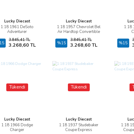
Lucky Diecast
Lucky Diecast
Luc
1:18 1961 DeSoto
1:18 1957 Chevrolet Bel
1:18 
İncele
İncele
Adventurer
Air Hardtop Convertible
C
3.845,41 TL
3.845,41 TL
15
Stokta Yok
%15
Stokta Yok
%15
3.268,60 TL
3.268,60 TL
Tükendi
Tükendi
Lucky Diecast
Lucky Diecast
Luc
1:18 1966 Dodge
1:18 1937 Studebaker
1:18 1
İncele
İncele
Charger
Coupe Express
Coupe