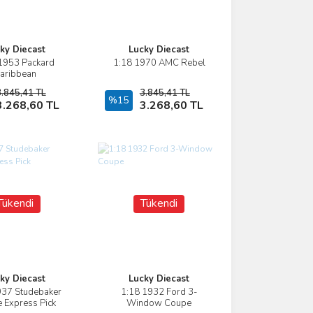
ky Diecast
Lucky Diecast
1953 Packard
1:18 1970 AMC Rebel
İncele
İncele
aribbean
3.845,41 TL
3.845,41 TL
Stokta Yok
%15
Stokta Yok
3.268,60 TL
3.268,60 TL
Tükendi
Tükendi
ky Diecast
Lucky Diecast
937 Studebaker
1:18 1932 Ford 3-
İncele
İncele
 Express Pick
Window Coupe