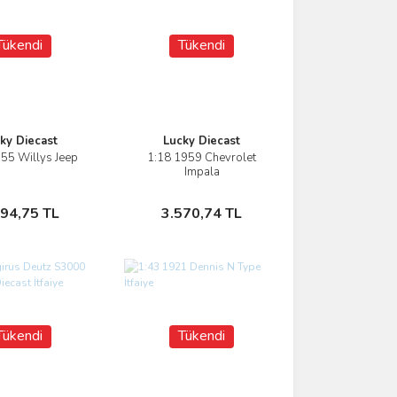
Tükendi
Tükendi
ky Diecast
Lucky Diecast
55 Willys Jeep
1:18 1959 Chevrolet
İncele
İncele
Impala
Stokta Yok
Stokta Yok
394,75 TL
3.570,74 TL
Tükendi
Tükendi