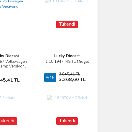
Tükendi
ky Diecast
Lucky Diecast
967 Volkswagen
1:18 1947 MG TC Midget
İncele
İncele
Kamp Versiyonu
3.845,41 TL
Sepete Ekle
%15
Stokta Yok
3.268,60 TL
845,41 TL
Tükendi
Tükendi