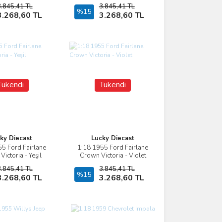
3.845,41 TL
3.845,41 TL
Stokta Yok
%15
Stokta Yok
3.268,60 TL
3.268,60 TL
Tükendi
Tükendi
ky Diecast
Lucky Diecast
5 Ford Fairlane
1:18 1955 Ford Fairlane
İncele
İncele
ictoria - Yeşil
Crown Victoria - Violet
3.845,41 TL
3.845,41 TL
Stokta Yok
%15
Stokta Yok
3.268,60 TL
3.268,60 TL