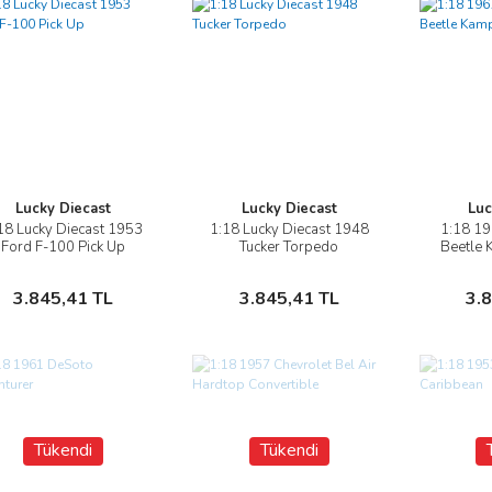
Lucky Diecast
Lucky Diecast
Luc
18 Lucky Diecast 1953
1:18 Lucky Diecast 1948
1:18 1
İncele
İncele
Ford F-100 Pick Up
Tucker Torpedo
Beetle 
Sepete Ekle
Sepete Ekle
3.845,41 TL
3.845,41 TL
3.
Tükendi
Tükendi