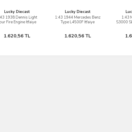
Lucky Diecast
Lucky Diecast
Luc
:43 1938 Dennis Light
1:43 1944 Mercedes Benz
1:43 
İncele
İncele
our Fire Engine İtfaiye
Type L4500F İtfaiye
S3000 SL
Stokta Yok
Stokta Yok
1.620,56 TL
1.620,56 TL
1.