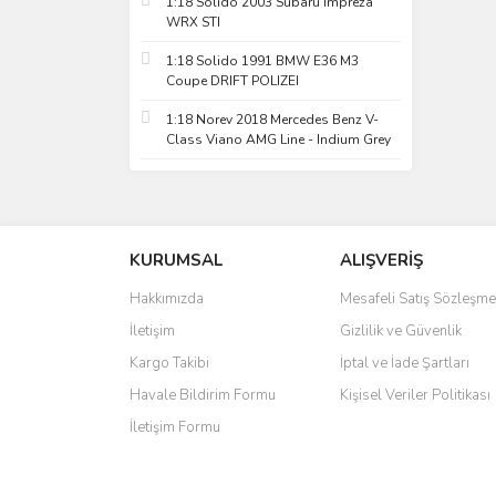
1:18 Solido 2003 Subaru Impreza
WRX STI
1:18 Solido 1991 BMW E36 M3
Coupe DRIFT POLIZEI
1:18 Norev 2018 Mercedes Benz V-
Class Viano AMG Line - Indium Grey
KURUMSAL
ALIŞVERİŞ
Hakkımızda
Mesafeli Satış Sözleşme
İletişim
Gizlilik ve Güvenlik
Kargo Takibi
İptal ve İade Şartları
Havale Bildirim Formu
Kişisel Veriler Politikası
İletişim Formu