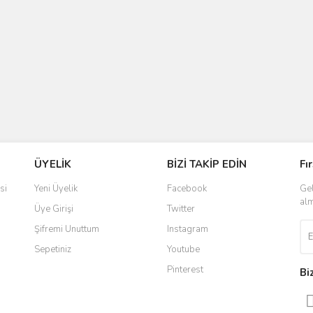
ÜYELİK
BİZİ TAKİP EDİN
Fı
si
Yeni Üyelik
Facebook
Gel
alm
Üye Girişi
Twitter
Şifremi Unuttum
Instagram
Sepetiniz
Youtube
Pinterest
Bi