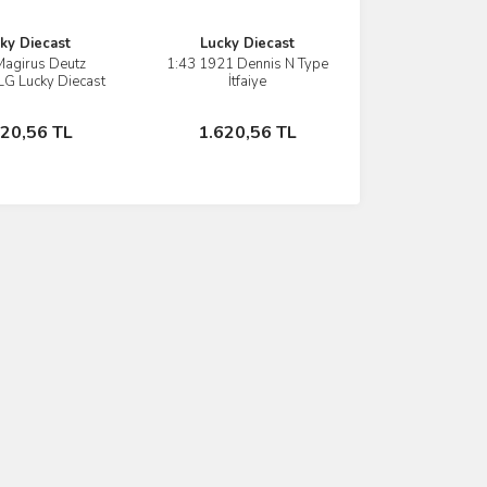
ky Diecast
Lucky Diecast
Magirus Deutz
1:43 1921 Dennis N Type
İncele
İncele
G Lucky Diecast
İtfaiye
İtfaiye
Stokta Yok
Stokta Yok
620,56 TL
1.620,56 TL