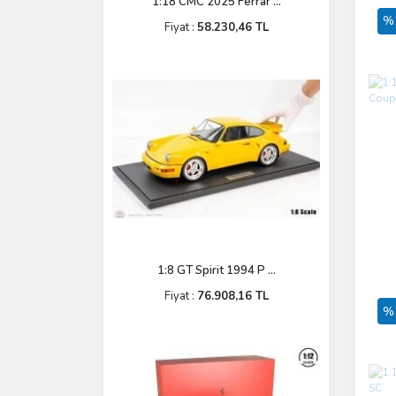
1:18 CMC 2025 Ferrar ...
%
Fiyat :
58.230,46 TL
1:8 GT Spirit 1994 P ...
Fiyat :
76.908,16 TL
%