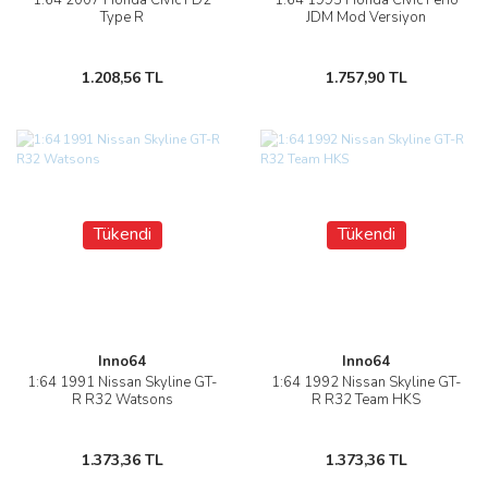
1:64 2007 Honda Civic FD2
1:64 1995 Honda Civic Ferio
Type R
JDM Mod Versiyon
1.208,56 TL
1.757,90 TL
Tükendi
Tükendi
Inno64
Inno64
1:64 1991 Nissan Skyline GT-
1:64 1992 Nissan Skyline GT-
R R32 Watsons
R R32 Team HKS
1.373,36 TL
1.373,36 TL