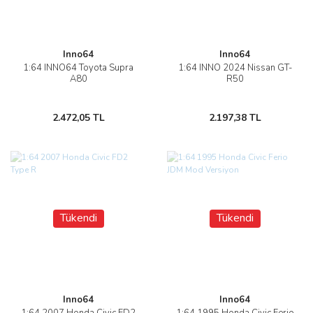
Inno64
Inno64
1:64 INNO64 Toyota Supra
1:64 INNO 2024 Nissan GT-
A80
R50
2.472,05 TL
2.197,38 TL
Tükendi
Tükendi
Inno64
Inno64