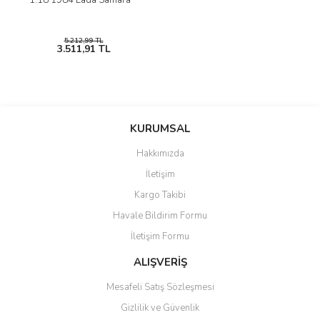
1:18 1984 Lada Samara
5.212,99 TL
3.511,91 TL
KURUMSAL
Hakkımızda
İletişim
Kargo Takibi
Havale Bildirim Formu
İletişim Formu
ALIŞVERİŞ
Mesafeli Satış Sözleşmesi
Gizlilik ve Güvenlik