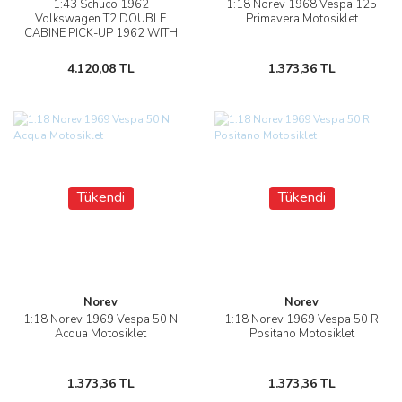
1:43 Schuco 1962
1:18 Norev 1968 Vespa 125
Volkswagen T2 DOUBLE
Primavera Motosiklet
CABINE PICK-UP 1962 WITH
VESPA GS
4.120,08 TL
1.373,36 TL
Tükendi
Tükendi
Norev
Norev
1:18 Norev 1969 Vespa 50 N
1:18 Norev 1969 Vespa 50 R
Acqua Motosiklet
Positano Motosiklet
1.373,36 TL
1.373,36 TL