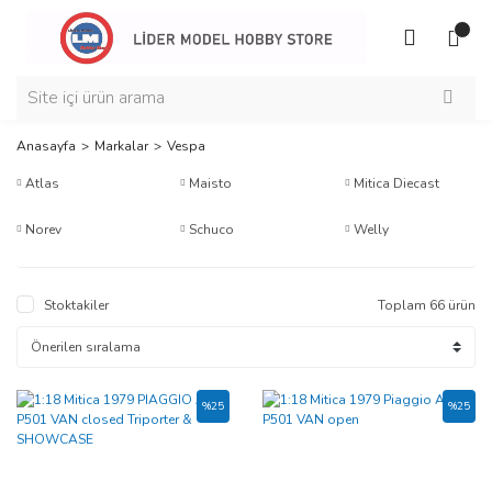
Anasayfa
Markalar
Vespa
Atlas
Maisto
Mitica Diecast
Norev
Schuco
Welly
Stoktakiler
Toplam 66 ürün
%25
%25