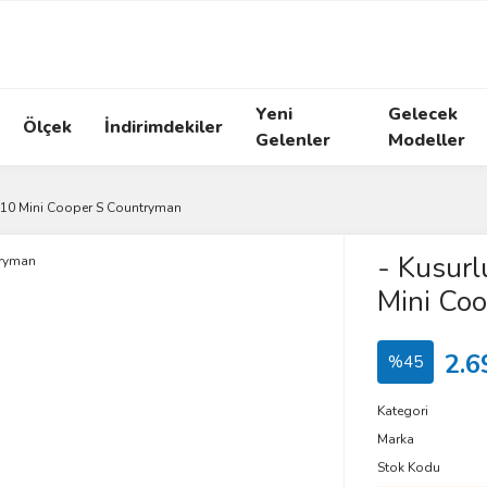
Yeni
Gelecek
Ölçek
İndirimdekiler
Gelenler
Modeller
010 Mini Cooper S Countryman
- Kusur
Mini Co
2.6
%45
Kategori
Marka
Stok Kodu