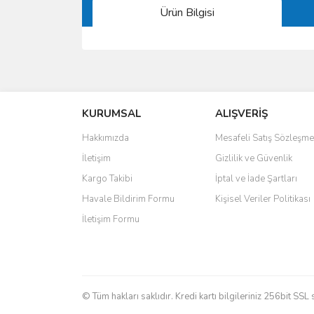
Ürün Bilgisi
Bu ürünün fiyat bilgisi, resim, ürün açıklamalarında 
Görüş ve önerileriniz için teşekkür ederiz.
KURUMSAL
ALIŞVERİŞ
Ürün resmi kalitesiz, bozuk veya görüntülenemiyo
Ürün açıklamasında eksik bilgiler bulunuyor.
Hakkımızda
Mesafeli Satış Sözleşme
Ürün bilgilerinde hatalar bulunuyor.
İletişim
Gizlilik ve Güvenlik
Ürün fiyatı diğer sitelerden daha pahalı.
Kargo Takibi
İptal ve İade Şartları
Bu ürüne benzer farklı alternatifler olmalı.
Havale Bildirim Formu
Kişisel Veriler Politikası
İletişim Formu
© Tüm hakları saklıdır. Kredi kartı bilgileriniz 256bit SSL 