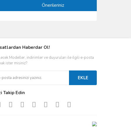
Önerileriniz
ımıza iletebilirsiniz.
rsatlardan Haberdar Ol!
ecek Modeller, indirimler ve duyuruları ile ilgili e-posta
ak ister misiniz?
EKLE
zi Takip Edin