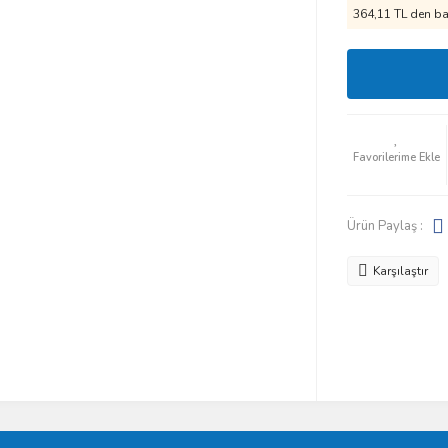
364,11 TL den baş
Ürün Paylaş :
Karşılaştır