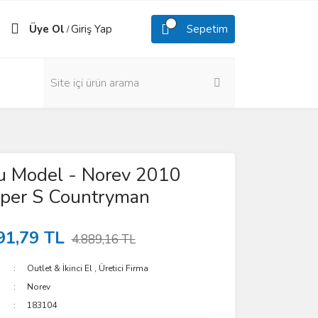
Üye Ol
Giriş Yap
Sepetim
/
lu Model - Norev 2010
oper S Countryman
91,79 TL
4.889,16 TL
Outlet & İkinci El
,
Üretici Firma
Norev
183104