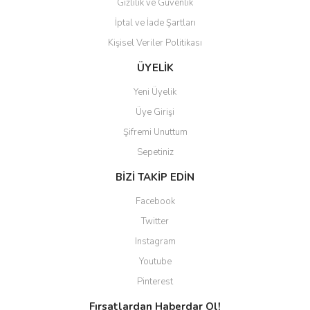
Gizlilik ve Güvenlik
İptal ve İade Şartları
Kişisel Veriler Politikası
Gönder
ÜYELİK
Yeni Üyelik
Üye Girişi
Şifremi Unuttum
Sepetiniz
BİZİ TAKİP EDİN
Facebook
Twitter
Instagram
Youtube
Pinterest
Fırsatlardan Haberdar Ol!