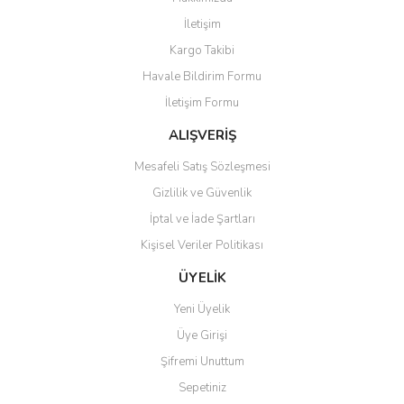
Yorum Yaz
İletişim
Ürün resmi kalitesiz, bozuk veya görüntülenemiyor.
Kargo Takibi
Ürün açıklamasında eksik bilgiler bulunuyor.
Havale Bildirim Formu
Ürün bilgilerinde hatalar bulunuyor.
İletişim Formu
Ürün fiyatı diğer sitelerden daha pahalı.
Bu ürüne benzer farklı alternatifler olmalı.
ALIŞVERİŞ
Mesafeli Satış Sözleşmesi
Gizlilik ve Güvenlik
İptal ve İade Şartları
Kişisel Veriler Politikası
Gönder
ÜYELİK
Yeni Üyelik
Üye Girişi
Şifremi Unuttum
Sepetiniz