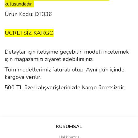
kutusundadır.
Ürün Kodu: OT336
ÜCRETSİZ KARGO
Detaylar için iletişime geçebilir, modeli incelemek
için mağazamızı ziyaret edebilirsiniz.
Tüm modellerimiz faturalı olup, Aynı gün içinde
kargoya verilir.
500 TL üzeri alışverişlerinizde Kargo ücretsizdir.
Bu ürünün fiyat bilgisi, resim, ürün açıklamalarında ve diğer
konularda yetersiz gördüğünüz noktaları öneri formunu kullanarak
Bu ürüne ilk yorumu siz yapın!
KURUMSAL
tarafımıza iletebilirsiniz.
Görüş ve önerileriniz için teşekkür ederiz.
Hakkımızda