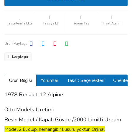
Tavsiye Et
Yorum Yaz
Fiyat Alarmı
Ürün Paylaş :
Karşılaştır
Ürün Bilgisi
Yorumlar
Taksit Seçenekleri
Önerilerin
1978 Renault 12 Alpine
Otto Models Üretimi
Resin Model / Kapalı Gövde /2000 Limitli Üretim
Model 2.El olup, herhangibir kusuru yoktur. Orjinal