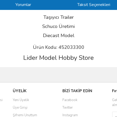
Yorumlar
Taksit Seçenekleri
Taşıyıcı Trailer
Schuco Üretimi
Diecast
Model
Ürün Kodu: 452033300
Lider Model Hobby Store
ve diğer konularda yetersiz gördüğünüz noktaları öneri formunu kullanarak taraf
Bu ürüne ilk yorumu siz yapın!
ÜYELİK
BİZİ TAKİP EDİN
Fı
r.
Yorum Yaz
si
Yeni Üyelik
Facebook
Gel
alm
Üye Girişi
Twitter
Şifremi Unuttum
Instagram