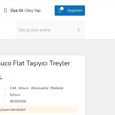
Üye Ol
Giriş Yap
Sepetim
/
uco Flat Taşıyıcı Treyler
L
1:64
,
Schuco
,
Aksesuarlar
,
Markalar
Schuco
452033300
layan taksitlerle!