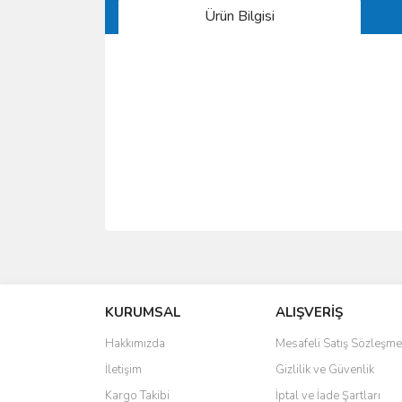
Ürün Bilgisi
Bu ürünün fiyat bilgisi, resim, ürün açıklamalarında 
Görüş ve önerileriniz için teşekkür ederiz.
KURUMSAL
ALIŞVERİŞ
Ürün resmi kalitesiz, bozuk veya görüntülenemiyo
Ürün açıklamasında eksik bilgiler bulunuyor.
Hakkımızda
Mesafeli Satış Sözleşme
Ürün bilgilerinde hatalar bulunuyor.
İletişim
Gizlilik ve Güvenlik
Ürün fiyatı diğer sitelerden daha pahalı.
Kargo Takibi
İptal ve İade Şartları