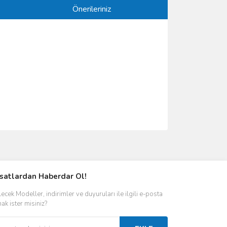
Önerileriniz
ımıza iletebilirsiniz.
rsatlardan Haberdar Ol!
ecek Modeller, indirimler ve duyuruları ile ilgili e-posta
ak ister misiniz?