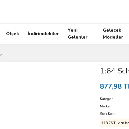
Yeni
Gelecek
Ölçek
İndirimdekiler
Gelenler
Modeller
r
1:64 Sch
877,98 T
Kategori
Marka
Stok Kodu
118,76 TL den baş