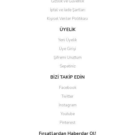
Gizlilik ve Güvenlik
İptal ve İade Şartları
Kişisel Veriler Politikası
Gönder
ÜYELİK
Yeni Üyelik
Üye Girişi
Şifremi Unuttum
Sepetiniz
BİZİ TAKİP EDİN
Facebook
Twitter
Instagram
Youtube
Pinterest
Fırsatlardan Haberdar Ol!