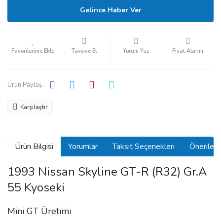
Gelince Haber Ver
Tavsiye Et
Yorum Yaz
Fiyat Alarmı
Ürün Paylaş :
Karşılaştır
Ürün Bilgisi
Yorumlar
Taksit Seçenekleri
Önerilerin
1993 Nissan Skyline GT-R (R32) Gr.A
55 Kyoseki
Mini GT Üretimi