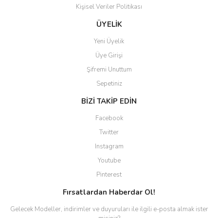
Kişisel Veriler Politikası
Gönder
ÜYELİK
Yeni Üyelik
Üye Girişi
Şifremi Unuttum
Sepetiniz
BİZİ TAKİP EDİN
Facebook
Twitter
Instagram
Youtube
Pinterest
Fırsatlardan Haberdar Ol!
Gelecek Modeller, indirimler ve duyuruları ile ilgili e-posta almak ister