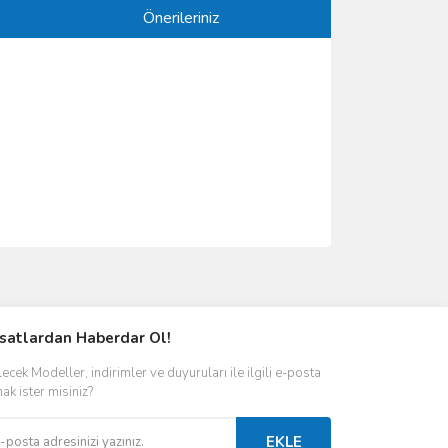
Önerileriniz
ımıza iletebilirsiniz.
rsatlardan Haberdar Ol!
ecek Modeller, indirimler ve duyuruları ile ilgili e-posta
ak ister misiniz?
EKLE