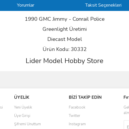
Yorumlar
Taksit Seçenekleri
1990 GMC Jimmy - Conrail Police
Greenlight Üretimi
Diecast
Model
Ürün Kodu: 30332
Lider Model Hobby Store
ve diğer konularda yetersiz gördüğünüz noktaları öneri formunu kullanarak taraf
Bu ürüne ilk yorumu siz yapın!
ÜYELİK
BİZİ TAKİP EDİN
Fı
r.
Yorum Yaz
si
Yeni Üyelik
Facebook
Gel
alm
Üye Girişi
Twitter
Şifremi Unuttum
Instagram