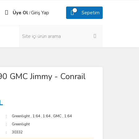
Üye Ol
Giriş Yap
Sepetim
/
90 GMC Jimmy - Conrail
L
Greenlight
,
1:64
,
1:64
,
GMC
,
1:64
Greenlight
30332