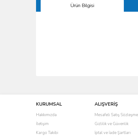
Ürün Bilgisi
Bu ürünün fiyat bilgisi, resim, ürün açıklamalarında 
Görüş ve önerileriniz için teşekkür ederiz.
KURUMSAL
ALIŞVERİŞ
Ürün resmi kalitesiz, bozuk veya görüntülenemiyo
Ürün açıklamasında eksik bilgiler bulunuyor.
Hakkımızda
Mesafeli Satış Sözleşme
Ürün bilgilerinde hatalar bulunuyor.
İletişim
Gizlilik ve Güvenlik
Ürün fiyatı diğer sitelerden daha pahalı.
Kargo Takibi
İptal ve İade Şartları