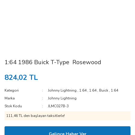
1:64 1986 Buick T-Type Rosewood
824,02 TL
Kategori
Johnny Lightning
,
1:64
,
1:64
,
Buick
,
1:64
Marka
Johnny Lightning
Stok Kodu
JLMC027B-3
111,46 TL den başlayan taksitlerle!
Gelince Haber Ver