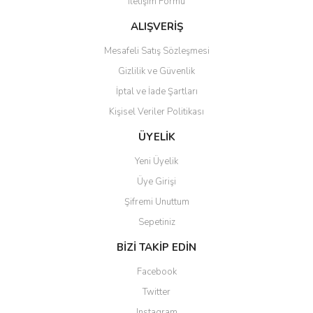
İletişim Formu
Ürün fiyatı diğer sitelerden daha pahalı.
Bu ürüne benzer farklı alternatifler olmalı.
ALIŞVERİŞ
Mesafeli Satış Sözleşmesi
Gizlilik ve Güvenlik
İptal ve İade Şartları
Kişisel Veriler Politikası
Gönder
ÜYELİK
Yeni Üyelik
Üye Girişi
Şifremi Unuttum
Sepetiniz
BİZİ TAKİP EDİN
Facebook
Twitter
Instagram