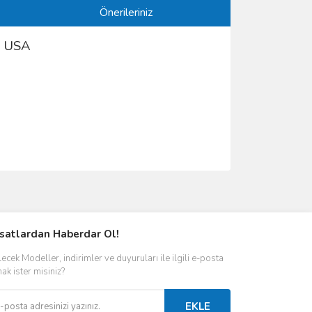
Önerileriniz
m USA
ımıza iletebilirsiniz.
rsatlardan Haberdar Ol!
ecek Modeller, indirimler ve duyuruları ile ilgili e-posta
ak ister misiniz?
EKLE