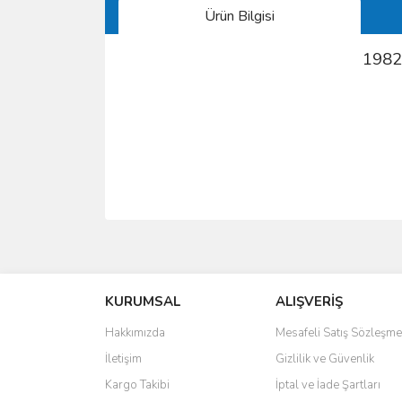
Ürün Bilgisi
1982
Bu ürünün fiyat bilgisi, resim, ürün açıklamalarında 
Görüş ve önerileriniz için teşekkür ederiz.
KURUMSAL
ALIŞVERİŞ
Ürün resmi kalitesiz, bozuk veya görüntülenemiyo
Ürün açıklamasında eksik bilgiler bulunuyor.
Hakkımızda
Mesafeli Satış Sözleşme
Ürün bilgilerinde hatalar bulunuyor.
İletişim
Gizlilik ve Güvenlik
Ürün fiyatı diğer sitelerden daha pahalı.
Kargo Takibi
İptal ve İade Şartları