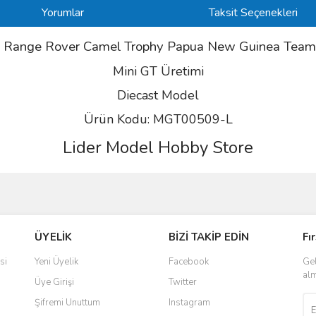
Yorumlar
Taksit Seçenekleri
 Range Rover Camel Trophy Papua New Guinea Tea
Mini GT Üretimi
Diecast Model
Ürün Kodu: MGT00509-L
Lider Model Hobby Store
ve diğer konularda yetersiz gördüğünüz noktaları öneri formunu kullanarak taraf
Bu ürüne ilk yorumu siz yapın!
ÜYELİK
BİZİ TAKİP EDİN
Fı
r.
Yorum Yaz
si
Yeni Üyelik
Facebook
Gel
alm
Üye Girişi
Twitter
Şifremi Unuttum
Instagram