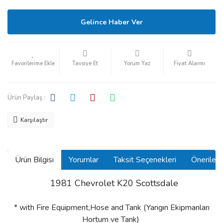
Gelince Haber Ver
Tavsiye Et
Yorum Yaz
Fiyat Alarmı
Ürün Paylaş :
Karşılaştır
Ürün Bilgisi
Yorumlar
Taksit Seçenekleri
Önerilerin
1981 Chevrolet K20 Scottsdale
* with Fire Equipment,Hose and Tank (Yangın Ekipmanları
Hortum ve Tank)