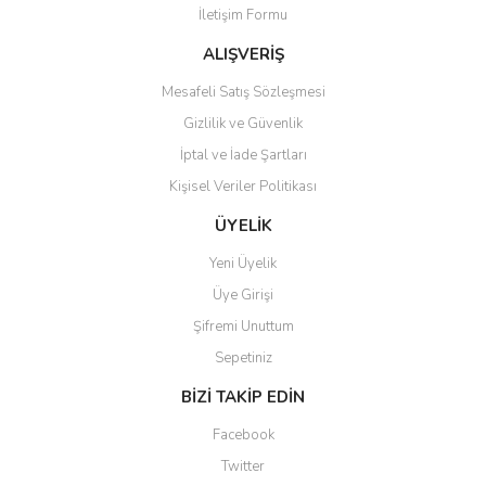
İletişim Formu
Ürün fiyatı diğer sitelerden daha pahalı.
Bu ürüne benzer farklı alternatifler olmalı.
ALIŞVERİŞ
Mesafeli Satış Sözleşmesi
Gizlilik ve Güvenlik
İptal ve İade Şartları
Kişisel Veriler Politikası
Gönder
ÜYELİK
Yeni Üyelik
Üye Girişi
Şifremi Unuttum
Sepetiniz
BİZİ TAKİP EDİN
Facebook
Twitter