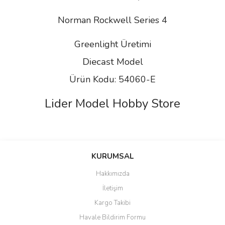
Norman Rockwell Series 4
Greenlight Üretimi
Diecast
Model
Ürün Kodu: 54060-E
Lider Model Hobby Store
Bu ürünün fiyat bilgisi, resim, ürün açıklamalarında ve diğer
konularda yetersiz gördüğünüz noktaları öneri formunu kullanarak
Bu ürüne ilk yorumu siz yapın!
KURUMSAL
tarafımıza iletebilirsiniz.
Görüş ve önerileriniz için teşekkür ederiz.
Hakkımızda
Yorum Yaz
İletişim
Ürün resmi kalitesiz, bozuk veya görüntülenemiyor.
Kargo Takibi
Ürün açıklamasında eksik bilgiler bulunuyor.
Havale Bildirim Formu
Ürün bilgilerinde hatalar bulunuyor.