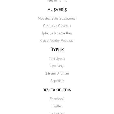
İletişim Formu
Ürün fiyatı diğer sitelerden daha pahalı.
Bu ürüne benzer farklı alternatifler olmalı.
ALIŞVERİŞ
Mesafeli Satış Sözleşmesi
Gizlilik ve Güvenlik
İptal ve İade Şartları
Kişisel Veriler Politikası
Gönder
ÜYELİK
Yeni Üyelik
Üye Girişi
Şifremi Unuttum
Sepetiniz
BİZİ TAKİP EDİN
Facebook
Twitter
Instagram