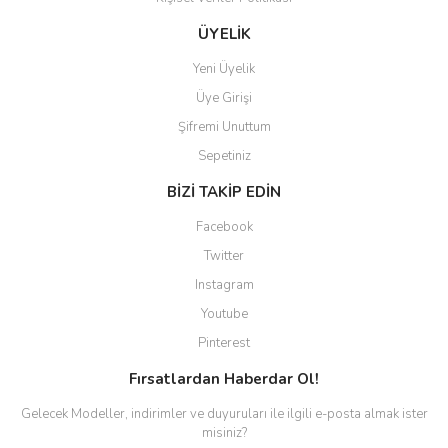
Gönder
ÜYELİK
Yeni Üyelik
Üye Girişi
Şifremi Unuttum
Sepetiniz
BİZİ TAKİP EDİN
Facebook
Twitter
Instagram
Youtube
Pinterest
Fırsatlardan Haberdar Ol!
Gelecek Modeller, indirimler ve duyuruları ile ilgili e-posta almak ister
misiniz?