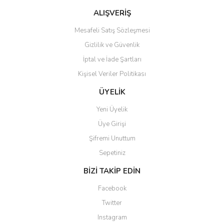
Bu ürüne benzer farklı alternatifler olmalı.
ALIŞVERİŞ
Mesafeli Satış Sözleşmesi
Gizlilik ve Güvenlik
İptal ve İade Şartları
Kişisel Veriler Politikası
Gönder
ÜYELİK
Yeni Üyelik
Üye Girişi
Şifremi Unuttum
Sepetiniz
BİZİ TAKİP EDİN
Facebook
Twitter
Instagram