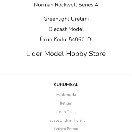
Norman Rockwell Series 4
Greenlight Üretimi
Diecast
Model
Ürün Kodu: 54060-D
Lider Model Hobby Store
Bu ürünün fiyat bilgisi, resim, ürün açıklamalarında ve diğer
konularda yetersiz gördüğünüz noktaları öneri formunu kullanarak
Bu ürüne ilk yorumu siz yapın!
KURUMSAL
tarafımıza iletebilirsiniz.
Görüş ve önerileriniz için teşekkür ederiz.
Hakkımızda
Yorum Yaz
İletişim
Ürün resmi kalitesiz, bozuk veya görüntülenemiyor.
Kargo Takibi
Ürün açıklamasında eksik bilgiler bulunuyor.
Havale Bildirim Formu
Ürün bilgilerinde hatalar bulunuyor.
İletişim Formu
Ürün fiyatı diğer sitelerden daha pahalı.