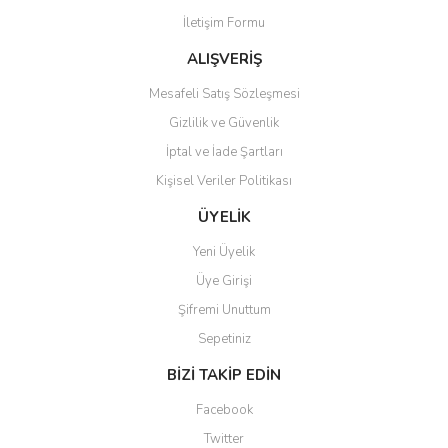
İletişim Formu
Ürün fiyatı diğer sitelerden daha pahalı.
Bu ürüne benzer farklı alternatifler olmalı.
ALIŞVERİŞ
Mesafeli Satış Sözleşmesi
Gizlilik ve Güvenlik
İptal ve İade Şartları
Kişisel Veriler Politikası
Gönder
ÜYELİK
Yeni Üyelik
Üye Girişi
Şifremi Unuttum
Sepetiniz
BİZİ TAKİP EDİN
Facebook
Twitter