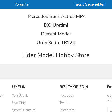
Yorumlar
Taksit Seçenekleri
Mercedes Benz Actros MP4
IXO Üretimi
Diecast
Model
Ürün Kodu: TR124
Lider Model Hobby Store
ve diğer konularda yetersiz gördüğünüz noktaları öneri formunu kullanarak taraf
Bu ürüne ilk yorumu siz yapın!
ÜYELİK
BİZİ TAKİP EDİN
Fı
r.
Yorum Yaz
si
Yeni Üyelik
Facebook
Gel
alm
Üye Girişi
Twitter
Şifremi Unuttum
Instagram