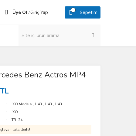
Üye Ol
Giriş Yap
Sepetim
/
rcedes Benz Actros MP4
 TL
IXO Models
,
1:43
,
1:43
,
1:43
IXO
TR124
layan taksitlerle!