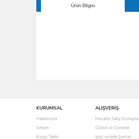
Ürün Bilgisi
Bu ürünün fiyat bilgisi, resim, ürün açıklamalarında 
Görüş ve önerileriniz için teşekkür ederiz.
KURUMSAL
ALIŞVERİŞ
Ürün resmi kalitesiz, bozuk veya görüntülenemiyo
Ürün açıklamasında eksik bilgiler bulunuyor.
Hakkımızda
Mesafeli Satış Sözleşme
Ürün bilgilerinde hatalar bulunuyor.
İletişim
Gizlilik ve Güvenlik
Ürün fiyatı diğer sitelerden daha pahalı.
Kargo Takibi
İptal ve İade Şartları