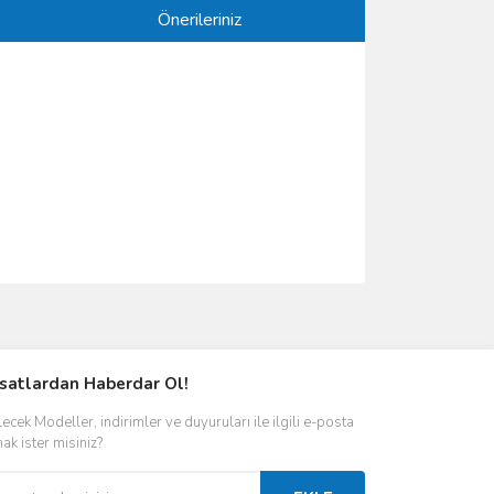
Önerileriniz
ımıza iletebilirsiniz.
rsatlardan Haberdar Ol!
ecek Modeller, indirimler ve duyuruları ile ilgili e-posta
ak ister misiniz?