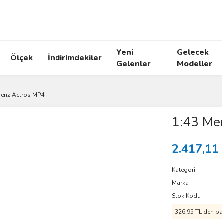
Yeni
Gelecek
Ölçek
İndirimdekiler
Gelenler
Modeller
Benz Actros MP4
1:43 Me
2.417,11
Kategori
Marka
Stok Kodu
326,95 TL den baş