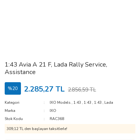
1:43 Avia A 21 F, Lada Rally Service,
Assistance
2.285,27 TL
%20
2.856,59 TL
Kategori
IXO Models
,
1:43
,
1:43
,
1:43
,
Lada
Marka
IXO
Stok Kodu
RAC368
309,12 TL den başlayan taksitlerle!