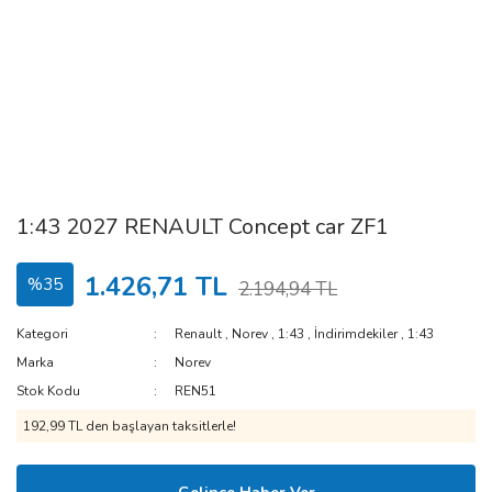
1:43 2027 RENAULT Concept car ZF1
1.426,71 TL
%35
2.194,94 TL
Kategori
Renault
,
Norev
,
1:43
,
İndirimdekiler
,
1:43
Marka
Norev
Stok Kodu
REN51
192,99 TL den başlayan taksitlerle!