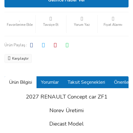
Gelince Haber Ver
Tavsiye Et
Yorum Yaz
Fiyat Alarmı
Ürün Paylaş :
Karşılaştır
Ürün Bilgisi
Yorumlar
Taksit Seçenekleri
Önerilerin
2027 RENAULT Concept car ZF1
Norev Üretimi
Diecast Model