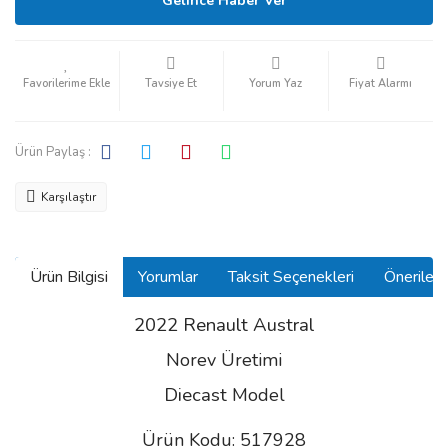
Gelince Haber Ver
Tavsiye Et
Yorum Yaz
Fiyat Alarmı
Ürün Paylaş :
Karşılaştır
Ürün Bilgisi
Yorumlar
Taksit Seçenekleri
Önerilerin
2022 Renault Austral
Norev Üretimi
Diecast
Model
Ürün Kodu: 517928