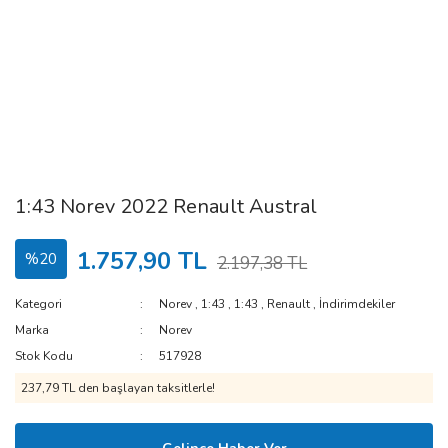
1:43 Norev 2022 Renault Austral
1.757,90 TL
%20
2.197,38 TL
Kategori
Norev
,
1:43
,
1:43
,
Renault
,
İndirimdekiler
Marka
Norev
Stok Kodu
517928
237,79 TL den başlayan taksitlerle!