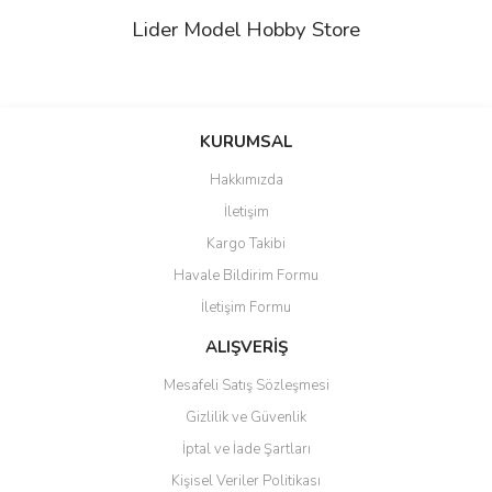
Lider Model Hobby Store
Bu ürünün fiyat bilgisi, resim, ürün açıklamalarında ve diğer
konularda yetersiz gördüğünüz noktaları öneri formunu kullanarak
Bu ürüne ilk yorumu siz yapın!
KURUMSAL
tarafımıza iletebilirsiniz.
Görüş ve önerileriniz için teşekkür ederiz.
Hakkımızda
Yorum Yaz
İletişim
Ürün resmi kalitesiz, bozuk veya görüntülenemiyor.
Kargo Takibi
Ürün açıklamasında eksik bilgiler bulunuyor.
Havale Bildirim Formu
Ürün bilgilerinde hatalar bulunuyor.
İletişim Formu
Ürün fiyatı diğer sitelerden daha pahalı.
Bu ürüne benzer farklı alternatifler olmalı.
ALIŞVERİŞ
Mesafeli Satış Sözleşmesi
Gizlilik ve Güvenlik
İptal ve İade Şartları
Kişisel Veriler Politikası
Gönder