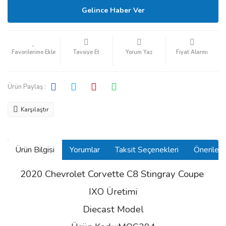
Gelince Haber Ver
Tavsiye Et
Yorum Yaz
Fiyat Alarmı
Ürün Paylaş :
Karşılaştır
Ürün Bilgisi
Yorumlar
Taksit Seçenekleri
Önerilerin
2020 Chevrolet Corvette C8 Stingray Coupe
IXO Üretimi
Diecast
Model