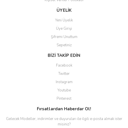
Kişisel Veriler Politikası
Gönder
ÜYELİK
Yeni Üyelik
Üye Girişi
Şifremi Unuttum
Sepetiniz
BİZİ TAKİP EDİN
Facebook
Twitter
Instagram
Youtube
Pinterest
Fırsatlardan Haberdar Ol!
Gelecek Modeller, indirimler ve duyuruları ile ilgili e-posta almak ister
misiniz?