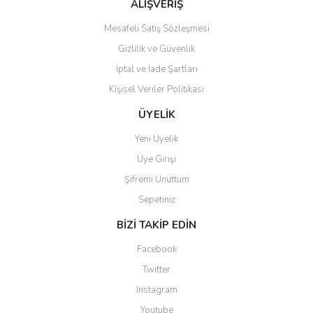
Bu ürüne benzer farklı alternatifler olmalı.
ALIŞVERİŞ
Mesafeli Satış Sözleşmesi
Gizlilik ve Güvenlik
İptal ve İade Şartları
Kişisel Veriler Politikası
Gönder
ÜYELİK
Yeni Üyelik
Üye Girişi
Şifremi Unuttum
Sepetiniz
BİZİ TAKİP EDİN
Facebook
Twitter
Instagram
Youtube