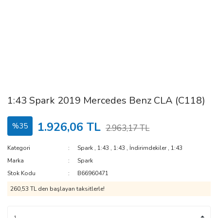
1:43 Spark 2019 Mercedes Benz CLA (C118)
1.926,06 TL
%35
2.963,17 TL
Kategori
Spark
,
1:43
,
1:43
,
İndirimdekiler
,
1:43
Marka
Spark
Stok Kodu
B66960471
260,53 TL den başlayan taksitlerle!