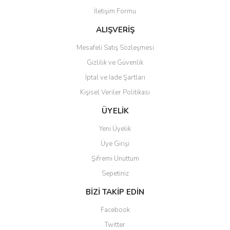
İletişim Formu
Ürün fiyatı diğer sitelerden daha pahalı.
Bu ürüne benzer farklı alternatifler olmalı.
ALIŞVERİŞ
Mesafeli Satış Sözleşmesi
Gizlilik ve Güvenlik
İptal ve İade Şartları
Kişisel Veriler Politikası
Gönder
ÜYELİK
Yeni Üyelik
Üye Girişi
Şifremi Unuttum
Sepetiniz
BİZİ TAKİP EDİN
Facebook
Twitter