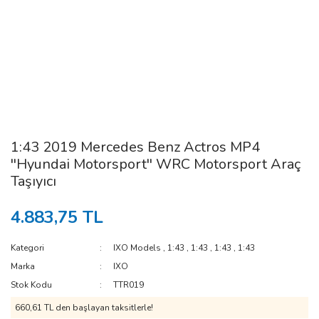
1:43 2019 Mercedes Benz Actros MP4
''Hyundai Motorsport'' WRC Motorsport Araç
Taşıyıcı
4.883,75 TL
Kategori
IXO Models
,
1:43
,
1:43
,
1:43
,
1:43
Marka
IXO
Stok Kodu
TTR019
660,61 TL den başlayan taksitlerle!