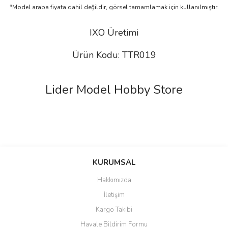
*Model araba fiyata dahil değildir, görsel tamamlamak için kullanılmıştır.
IXO Üretimi
Ürün Kodu: TTR019
Lider Model Hobby Store
Bu ürünün fiyat bilgisi, resim, ürün açıklamalarında ve diğer
konularda yetersiz gördüğünüz noktaları öneri formunu kullanarak
Bu ürüne ilk yorumu siz yapın!
KURUMSAL
tarafımıza iletebilirsiniz.
Görüş ve önerileriniz için teşekkür ederiz.
Hakkımızda
Yorum Yaz
İletişim
Ürün resmi kalitesiz, bozuk veya görüntülenemiyor.
Kargo Takibi
Ürün açıklamasında eksik bilgiler bulunuyor.
Havale Bildirim Formu
Ürün bilgilerinde hatalar bulunuyor.