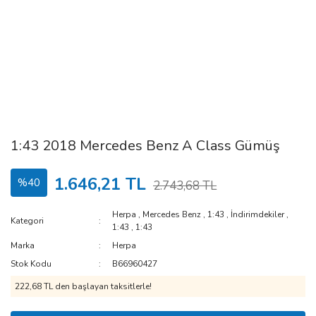
1:43 2018 Mercedes Benz A Class Gümüş
1.646,21 TL
%40
2.743,68 TL
Herpa
,
Mercedes Benz
,
1:43
,
İndirimdekiler
,
Kategori
1:43
,
1:43
Marka
Herpa
Stok Kodu
B66960427
222,68 TL den başlayan taksitlerle!