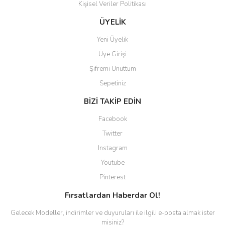
Kişisel Veriler Politikası
Gönder
ÜYELİK
Yeni Üyelik
Üye Girişi
Şifremi Unuttum
Sepetiniz
BİZİ TAKİP EDİN
Facebook
Twitter
Instagram
Youtube
Pinterest
Fırsatlardan Haberdar Ol!
Gelecek Modeller, indirimler ve duyuruları ile ilgili e-posta almak ister
misiniz?