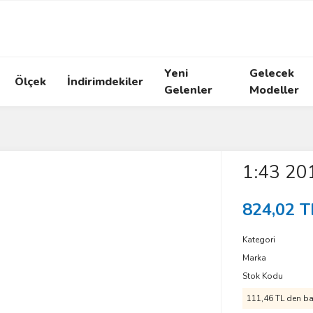
Yeni
Gelecek
Ölçek
İndirimdekiler
Gelenler
Modeller
1:43 201
824,02 T
Kategori
Marka
Stok Kodu
111,46 TL den baş