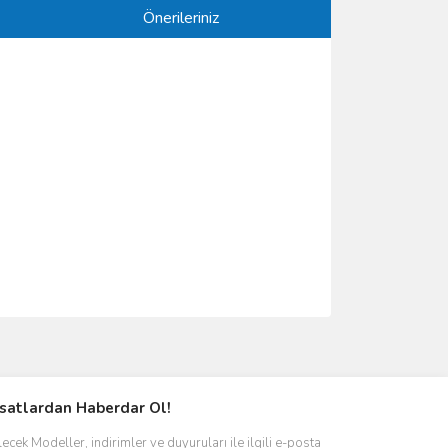
Önerileriniz
ımıza iletebilirsiniz.
rsatlardan Haberdar Ol!
ecek Modeller, indirimler ve duyuruları ile ilgili e-posta