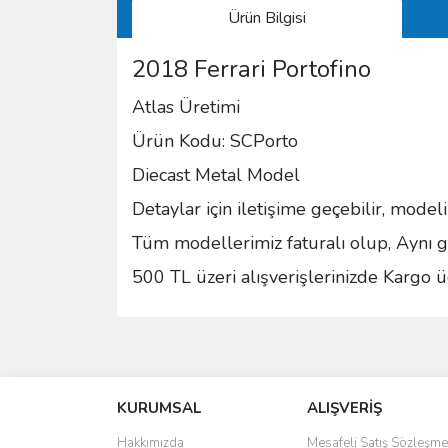
Ürün Bilgisi
2018 Ferrari Portofino
Atlas Üretimi
Ürün Kodu: SCPorto
Diecast Metal Model
Detaylar için iletişime geçebilir, model
Tüm modellerimiz faturalı olup, Aynı gü
500 TL üzeri alışverişlerinizde Kargo üc
Bu ürünün fiyat bilgisi, resim, ürün açıklamalarında 
Görüş ve önerileriniz için teşekkür ederiz.
KURUMSAL
ALIŞVERİŞ
Ürün resmi kalitesiz, bozuk veya görüntülenemiyo
Ürün açıklamasında eksik bilgiler bulunuyor.
Hakkımızda
Mesafeli Satış Sözleşme