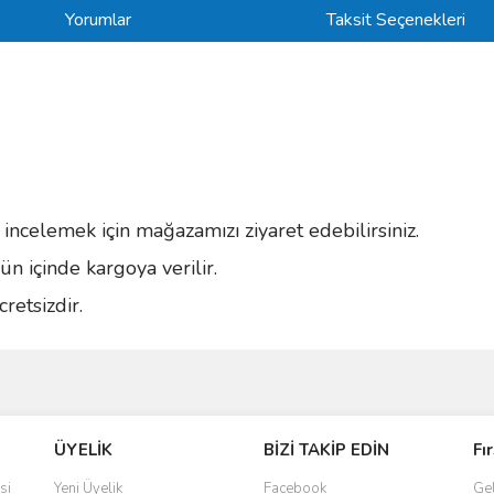
Yorumlar
Taksit Seçenekleri
i incelemek için mağazamızı ziyaret edebilirsiniz.
n içinde kargoya verilir.
retsizdir.
ve diğer konularda yetersiz gördüğünüz noktaları öneri formunu kullanarak taraf
Bu ürüne ilk yorumu siz yapın!
ÜYELİK
BİZİ TAKİP EDİN
Fı
r.
Yorum Yaz
si
Yeni Üyelik
Facebook
Gel