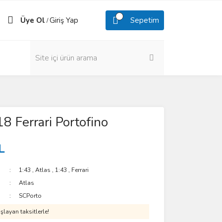
Üye Ol
Giriş Yap
Sepetim
/
8 Ferrari Portofino
L
1:43
,
Atlas
,
1:43
,
Ferrari
Atlas
SCPorto
layan taksitlerle!