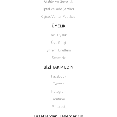
Gizlilik ve Güvenlik
İptal ve İade Şartları
Kişisel Veriler Politikası
Gönder
ÜYELİK
Yeni Üyelik
Üye Girişi
Şifremi Unuttum
Sepetiniz
BİZİ TAKİP EDİN
Facebook
Twitter
Instagram
Youtube
Pinterest
Fırsatlardan Haberdar Ol!