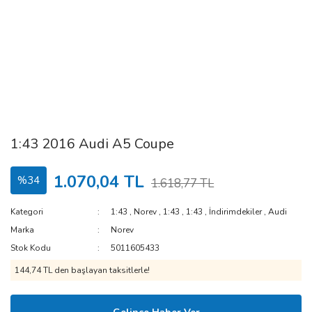
1:43 2016 Audi A5 Coupe
1.070,04 TL
%34
1.618,77 TL
Kategori
1:43
,
Norev
,
1:43
,
1:43
,
İndirimdekiler
,
Audi
Marka
Norev
Stok Kodu
5011605433
144,74 TL den başlayan taksitlerle!