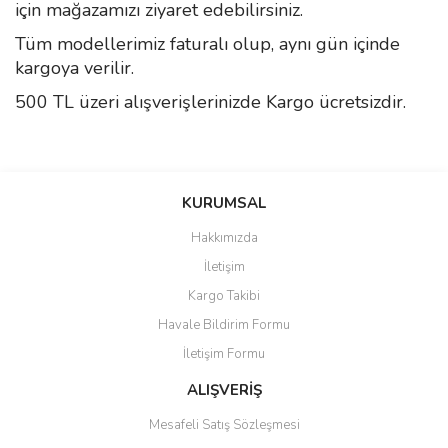
için mağazamızı ziyaret edebilirsiniz.
Tüm modellerimiz faturalı olup, aynı gün içinde
kargoya verilir.
500 TL üzeri alışverişlerinizde Kargo ücretsizdir.
Bu ürünün fiyat bilgisi, resim, ürün açıklamalarında ve diğer
konularda yetersiz gördüğünüz noktaları öneri formunu kullanarak
Bu ürüne ilk yorumu siz yapın!
KURUMSAL
tarafımıza iletebilirsiniz.
Görüş ve önerileriniz için teşekkür ederiz.
Hakkımızda
Yorum Yaz
İletişim
Ürün resmi kalitesiz, bozuk veya görüntülenemiyor.
Kargo Takibi
Ürün açıklamasında eksik bilgiler bulunuyor.
Havale Bildirim Formu
Ürün bilgilerinde hatalar bulunuyor.
İletişim Formu
Ürün fiyatı diğer sitelerden daha pahalı.
Bu ürüne benzer farklı alternatifler olmalı.
ALIŞVERİŞ
Mesafeli Satış Sözleşmesi