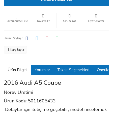
Gelince Haber Ver
Tavsiye Et
Yorum Yaz
Fiyat Alarmı
Ürün Paylaş :
Karşılaştır
Ürün Bilgisi
Yorumlar
Taksit Seçenekleri
Önerilerin
2016 Audi A5 Coupe
Norev Üretimi
Ürün Kodu:
5011605433
Detaylar için iletişime geçebilir, modeli incelemek