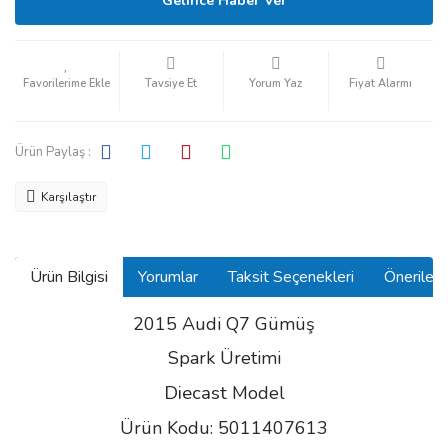
Gelince Haber Ver
Tavsiye Et
Yorum Yaz
Fiyat Alarmı
Ürün Paylaş :
Karşılaştır
Ürün Bilgisi
Yorumlar
Taksit Seçenekleri
Önerilerin
2015 Audi Q7 Gümüş
Spark Üretimi
Diecast
Model
Ürün Kodu: 5011407613