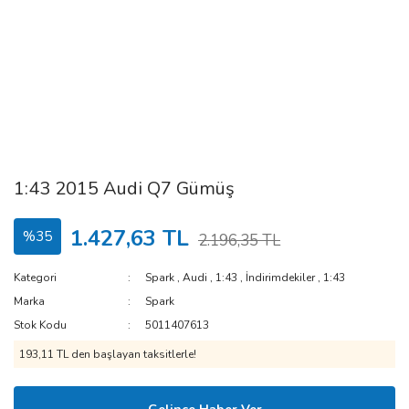
1:43 2015 Audi Q7 Gümüş
1.427,63 TL
%35
2.196,35 TL
Kategori
Spark
,
Audi
,
1:43
,
İndirimdekiler
,
1:43
Marka
Spark
Stok Kodu
5011407613
193,11 TL den başlayan taksitlerle!