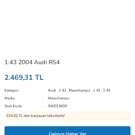
1:43 2004 Audi RS4
2.469,31 TL
Kategori
Audi
,
1:43
,
Maxichamps
,
1:43
,
1:43
Marka
Maxichamps
Stok Kodu
940014600
334,02 TL den başlayan taksitlerle!
Gelince Haber Ver