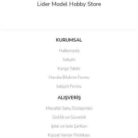
Lider Model Hobby Store
Bu ürünün fiyat bilgisi, resim, ürün açıklamalarında ve diğer
konularda yetersiz gördüğünüz noktaları öneri formunu kullanarak
Bu ürüne ilk yorumu siz yapın!
KURUMSAL
tarafımıza iletebilirsiniz.
Görüş ve önerileriniz için teşekkür ederiz.
Hakkımızda
Yorum Yaz
İletişim
Ürün resmi kalitesiz, bozuk veya görüntülenemiyor.
Kargo Takibi
Ürün açıklamasında eksik bilgiler bulunuyor.
Havale Bildirim Formu
Ürün bilgilerinde hatalar bulunuyor.
İletişim Formu
Ürün fiyatı diğer sitelerden daha pahalı.
Bu ürüne benzer farklı alternatifler olmalı.
ALIŞVERİŞ
Mesafeli Satış Sözleşmesi
Gizlilik ve Güvenlik
İptal ve İade Şartları
Kişisel Veriler Politikası
Gönder