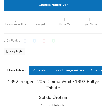
Gelince Haber Ver
Tavsiye Et
Yorum Yaz
Fiyat Alarmı
Ürün Paylaş :
Karşılaştır
Ürün Bilgisi
Yorumlar
Taksit Seçenekleri
Önerilerin
1992 Peugeot 205 Dimma White 1992 Rallye
Tribute
Solido Üretimi
Diecast Model