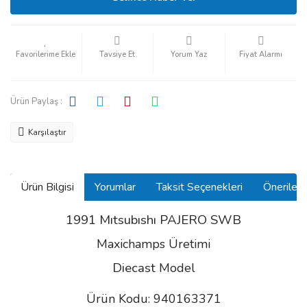
Tavsiye Et
Yorum Yaz
Fiyat Alarmı
Ürün Paylaş :
Karşılaştır
Ürün Bilgisi
Yorumlar
Taksit Seçenekleri
Önerilerin
1991 Mıtsubıshı PAJERO SWB
Maxichamps Üretimi
Diecast
Model
Ürün Kodu: 940163371