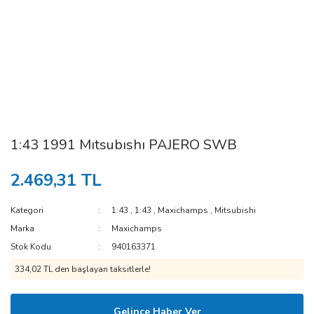
1:43 1991 Mıtsubıshı PAJERO SWB
2.469,31 TL
Kategori
1:43
,
1:43
,
Maxichamps
,
Mitsubishi
Marka
Maxichamps
Stok Kodu
940163371
334,02 TL den başlayan taksitlerle!
Gelince Haber Ver