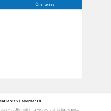
Önerileriniz
ımıza iletebilirsiniz.
rsatlardan Haberdar Ol!
ecek Modeller, indirimler ve duyuruları ile ilgili e-posta