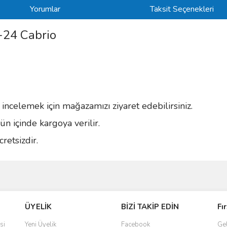
Yorumlar
Taksit Seçenekleri
-24 Cabrio
i incelemek için mağazamızı ziyaret edebilirsiniz.
n içinde kargoya verilir.
retsizdir.
ve diğer konularda yetersiz gördüğünüz noktaları öneri formunu kullanarak taraf
Bu ürüne ilk yorumu siz yapın!
ÜYELİK
BİZİ TAKİP EDİN
Fı
r.
Yorum Yaz
si
Yeni Üyelik
Facebook
Gel