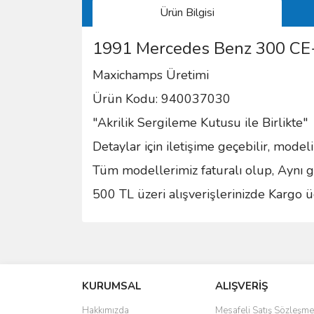
Ürün Bilgisi
1991 Mercedes Benz 300 CE
Maxichamps Üretimi
Ürün Kodu: 940037030
"Akrilik Sergileme Kutusu ile Birlikte"
Detaylar için iletişime geçebilir, model
Tüm modellerimiz faturalı olup, Aynı gü
500 TL üzeri alışverişlerinizde Kargo üc
Bu ürünün fiyat bilgisi, resim, ürün açıklamalarında 
Görüş ve önerileriniz için teşekkür ederiz.
KURUMSAL
ALIŞVERİŞ
Ürün resmi kalitesiz, bozuk veya görüntülenemiyo
Ürün açıklamasında eksik bilgiler bulunuyor.
Hakkımızda
Mesafeli Satış Sözleşme