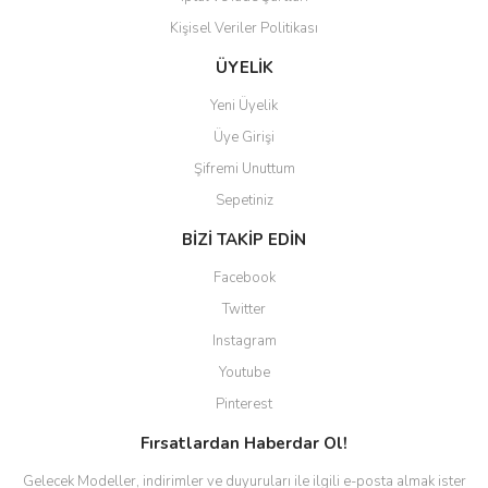
Kişisel Veriler Politikası
Gönder
ÜYELİK
Yeni Üyelik
Üye Girişi
Şifremi Unuttum
Sepetiniz
BİZİ TAKİP EDİN
Facebook
Twitter
Instagram
Youtube
Pinterest
Fırsatlardan Haberdar Ol!
Gelecek Modeller, indirimler ve duyuruları ile ilgili e-posta almak ister