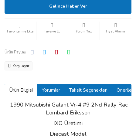
Gelince Haber Ver
Tavsiye Et
Yorum Yaz
Fiyat Alarmı
Ürün Paylaş :
Karşılaştır
Ürün Bilgisi
Yorumlar
Taksit Seçenekleri
Önerilerin
1990 Mitsubishi Galant Vr-4 #9 2Nd Rally Rac
Lombard Eriksson
IXO Üretimi
Diecast
Model