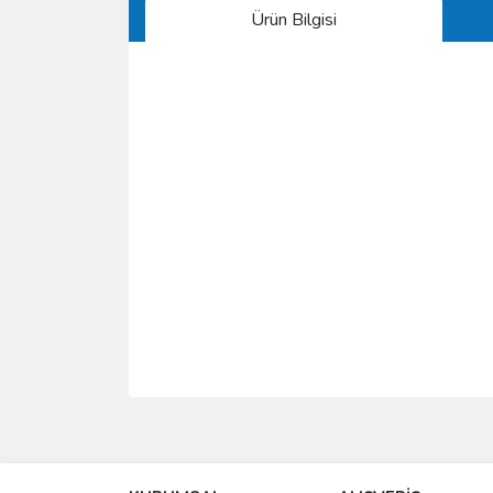
Ürün Bilgisi
Bu ürünün fiyat bilgisi, resim, ürün açıklamalarında 
Görüş ve önerileriniz için teşekkür ederiz.