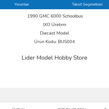
Yorumlar
Taksit Seçenekleri
1990 GMC 6000 Schoolbus
IXO Üretimi
Diecast
Model
Ürün Kodu: BUS004
Lider Model Hobby Store
ve diğer konularda yetersiz gördüğünüz noktaları öneri formunu kullanarak taraf
Bu ürüne ilk yorumu siz yapın!