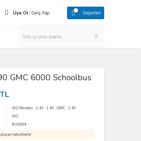
Üye Ol
Giriş Yap
Sepetim
/
90 GMC 6000 Schoolbus
 TL
IXO Models
,
1:43
,
1:43
,
GMC
,
1:43
IXO
BUS004
layan taksitlerle!