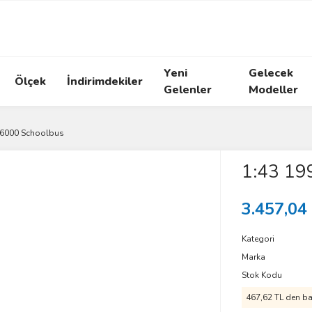
Yeni
Gelecek
Ölçek
İndirimdekiler
Gelenler
Modeller
 6000 Schoolbus
1:43 19
3.457,04
Kategori
Marka
Stok Kodu
467,62 TL den baş