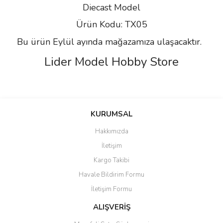
Diecast Model
Ürün Kodu: TX05
Bu ürün Eylül ayında mağazamıza ulaşacaktır.
Lider Model Hobby Store
Bu ürünün fiyat bilgisi, resim, ürün açıklamalarında ve diğer
konularda yetersiz gördüğünüz noktaları öneri formunu kullanarak
Bu ürüne ilk yorumu siz yapın!
KURUMSAL
tarafımıza iletebilirsiniz.
Görüş ve önerileriniz için teşekkür ederiz.
Hakkımızda
Yorum Yaz
İletişim
Ürün resmi kalitesiz, bozuk veya görüntülenemiyor.
Kargo Takibi
Ürün açıklamasında eksik bilgiler bulunuyor.
Havale Bildirim Formu
Ürün bilgilerinde hatalar bulunuyor.
İletişim Formu
Ürün fiyatı diğer sitelerden daha pahalı.
Bu ürüne benzer farklı alternatifler olmalı.
ALIŞVERİŞ