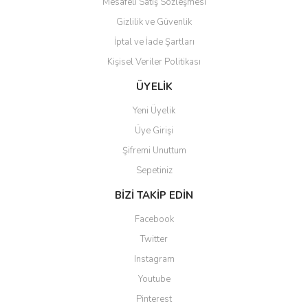
Mesafeli Satış Sözleşmesi
Gizlilik ve Güvenlik
İptal ve İade Şartları
Kişisel Veriler Politikası
Gönder
ÜYELİK
Yeni Üyelik
Üye Girişi
Şifremi Unuttum
Sepetiniz
BİZİ TAKİP EDİN
Facebook
Twitter
Instagram
Youtube
Pinterest