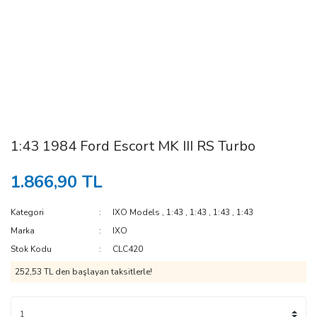
1:43 1984 Ford Escort MK III RS Turbo
1.866,90 TL
Kategori
IXO Models
,
1:43
,
1:43
,
1:43
,
1:43
Marka
IXO
Stok Kodu
CLC420
252,53 TL den başlayan taksitlerle!