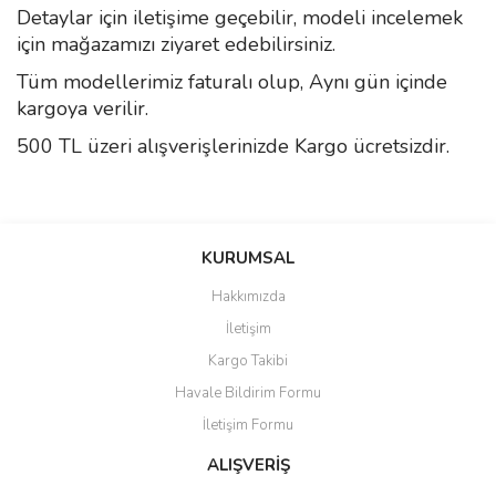
Detaylar için iletişime geçebilir, modeli incelemek
için mağazamızı ziyaret edebilirsiniz.
Tüm modellerimiz faturalı olup, Aynı gün içinde
kargoya verilir.
500 TL üzeri alışverişlerinizde Kargo ücretsizdir.
Bu ürünün fiyat bilgisi, resim, ürün açıklamalarında ve diğer
konularda yetersiz gördüğünüz noktaları öneri formunu kullanarak
Bu ürüne ilk yorumu siz yapın!
KURUMSAL
tarafımıza iletebilirsiniz.
Görüş ve önerileriniz için teşekkür ederiz.
Hakkımızda
Yorum Yaz
İletişim
Ürün resmi kalitesiz, bozuk veya görüntülenemiyor.
Kargo Takibi
Ürün açıklamasında eksik bilgiler bulunuyor.
Havale Bildirim Formu
Ürün bilgilerinde hatalar bulunuyor.
İletişim Formu
Ürün fiyatı diğer sitelerden daha pahalı.
Bu ürüne benzer farklı alternatifler olmalı.
ALIŞVERİŞ