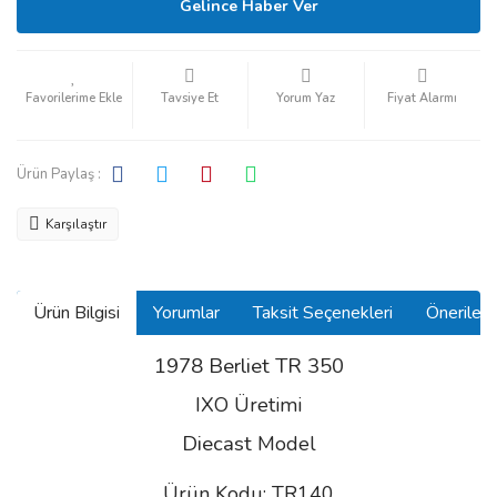
Gelince Haber Ver
Tavsiye Et
Yorum Yaz
Fiyat Alarmı
Ürün Paylaş :
Karşılaştır
Ürün Bilgisi
Yorumlar
Taksit Seçenekleri
Önerilerin
1978 Berliet TR 350
IXO Üretimi
Diecast
Model
Ürün Kodu: TR140