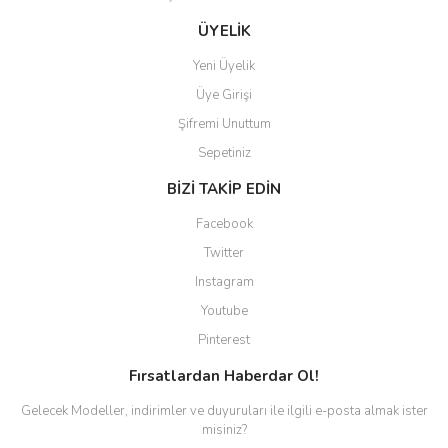
Gönder
ÜYELİK
Yeni Üyelik
Üye Girişi
Şifremi Unuttum
Sepetiniz
BİZİ TAKİP EDİN
Facebook
Twitter
Instagram
Youtube
Pinterest
Fırsatlardan Haberdar Ol!
Gelecek Modeller, indirimler ve duyuruları ile ilgili e-posta almak ister
misiniz?