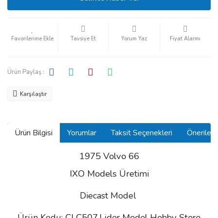
Tavsiye Et
Yorum Yaz
Fiyat Alarmı
Ürün Paylaş :
Karşılaştır
Ürün Bilgisi
Yorumlar
Taksit Seçenekleri
Önerilerin
1975 Volvo 66
IXO Models
Üretimi
Diecast Model
CLC507
Lider Model Hobby Store
Ürün Kodu: