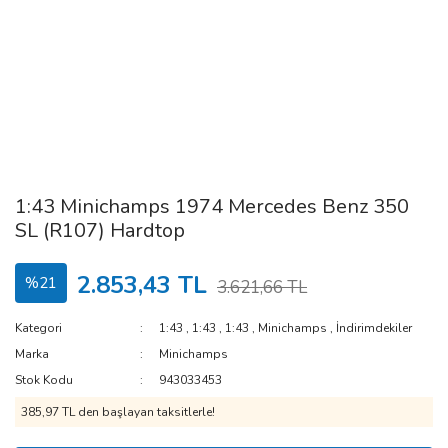
1:43 Minichamps 1974 Mercedes Benz 350
SL (R107) Hardtop
2.853,43 TL
%21
3.621,66 TL
Kategori
1:43
,
1:43
,
1:43
,
Minichamps
,
İndirimdekiler
Marka
Minichamps
Stok Kodu
943033453
385,97 TL den başlayan taksitlerle!