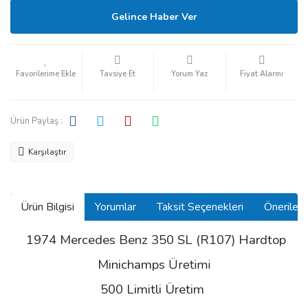
Gelince Haber Ver
Tavsiye Et
Yorum Yaz
Fiyat Alarmı
Ürün Paylaş :
Karşılaştır
Ürün Bilgisi
Yorumlar
Taksit Seçenekleri
Önerilerin
1974 Mercedes Benz 350 SL (R107) Hardtop
Minichamps
Üretimi
500 Limitli Üretim