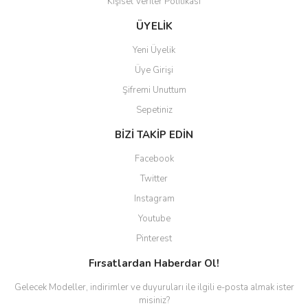
Kişisel Veriler Politikası
Gönder
ÜYELİK
Yeni Üyelik
Üye Girişi
Şifremi Unuttum
Sepetiniz
BİZİ TAKİP EDİN
Facebook
Twitter
Instagram
Youtube
Pinterest
Fırsatlardan Haberdar Ol!
Gelecek Modeller, indirimler ve duyuruları ile ilgili e-posta almak ister
misiniz?