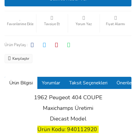
Tavsiye Et
Yorum Yaz
Fiyat Alarmı
Ürün Paylaş :
Karşılaştır
Ürün Bilgisi
Yorumlar
Taksit Seçenekleri
Önerilerin
1962 Peugeot 404 COUPE
Maxichamps Üretimi
Diecast
Model
Ürün Kodu: 940112920